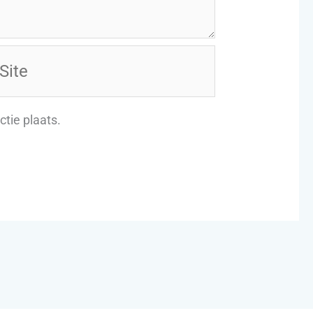
te
tie plaats.