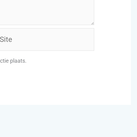
te
tie plaats.