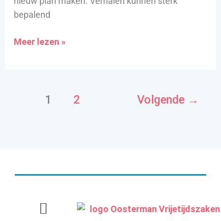
nieuw plan maken. Verhalen kunnen sterk
bepalend
Meer lezen »
1
2
Volgende
→