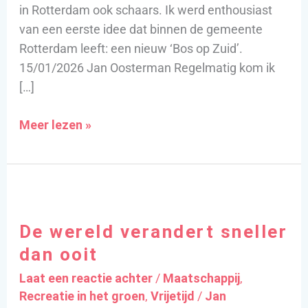
in Rotterdam ook schaars. Ik werd enthousiast
van een eerste idee dat binnen de gemeente
Rotterdam leeft: een nieuw ‘Bos op Zuid’.
15/01/2026 Jan Oosterman Regelmatig kom ik
[…]
Meer lezen »
De
wereld
De wereld verandert sneller
verandert
sneller
dan ooit
dan
Laat een reactie achter
/
Maatschappij
,
ooit
Recreatie in het groen
,
Vrijetijd
/
Jan