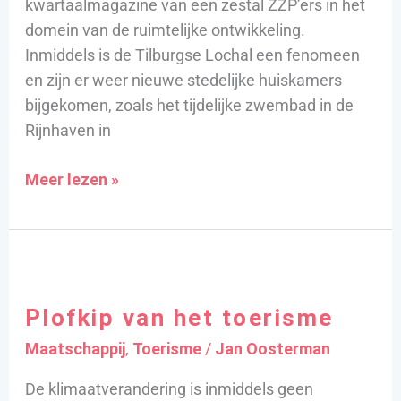
kwartaalmagazine van een zestal ZZP’ers in het
domein van de ruimtelijke ontwikkeling.
Inmiddels is de Tilburgse Lochal een fenomeen
en zijn er weer nieuwe stedelijke huiskamers
bijgekomen, zoals het tijdelijke zwembad in de
Rijnhaven in
Meer lezen »
Plofkip
van
Plofkip van het toerisme
het
toerisme
Maatschappij
,
Toerisme
/
Jan Oosterman
De klimaatverandering is inmiddels geen