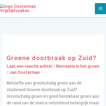
Ga
naar
de
inhoud
Groene
doorbraak
Groene doorbraak op Zuid?
op
Zuid?
Laat een reactie achter
/
Recreatie in het groen
/
Jan Oosterman
Behoefte aan grootschalig groen aan de
stadsrand Groene doorbraak op Zuid?
Grootschalig groen en goed bereikbaar groen aan
de rand van de stad is ontzettend belangrijk maar