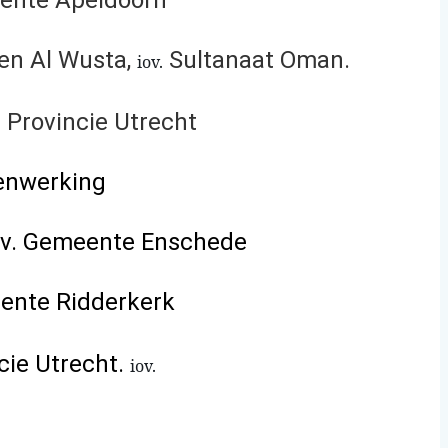
eente Apeldoorn
 en Al Wusta,
Sultanaat Oman.
iov.
 Provincie Utrecht
menwerking
iov. Gemeente Enschede
nte Ridderkerk
cie Utrecht.
iov.