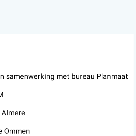
, in samenwerking met bureau Planmaat
DM
e Almere
nte Ommen