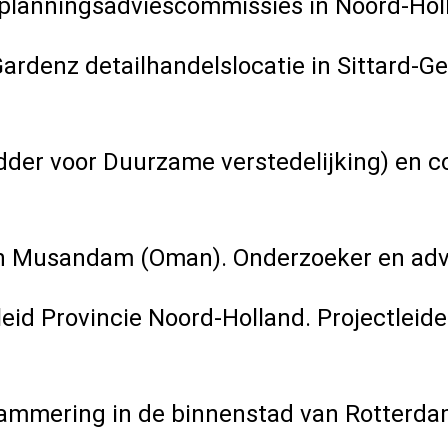
lanningsadviescommissies in Noord-Holl
rdenz detailhandelslocatie in Sittard-G
r voor Duurzame verstedelijking) en con
n Musandam (Oman). Onderzoeker en adv
id Provincie Noord-Holland. Projectleide
mering in de binnenstad van Rotterdam.