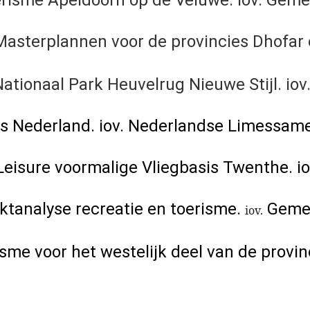
risme Apeldoorn op de Veluwe. iov. Gem
Masterplannen voor de provincies Dhofar
ionaal Park Heuvelrug Nieuwe Stijl. iov.
es Nederland. iov. Nederlandse Limessa
Leisure voormalige Vliegbasis Twenthe. 
tanalyse recreatie en toerisme.
Gemee
iov.
me voor het westelijk deel van de provin