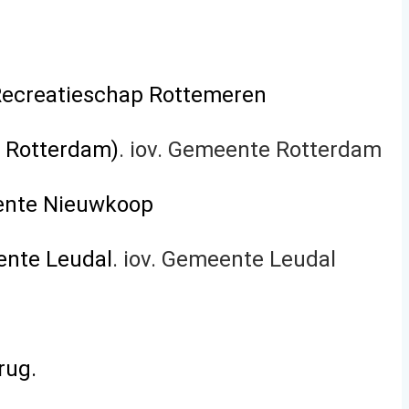
 Recreatieschap Rottemeren
 Rotterda
m)
. iov. Gemeente Rotterdam
eente Nieuwkoop
ente Leudal
.
iov. Gemeente Leudal
rug.