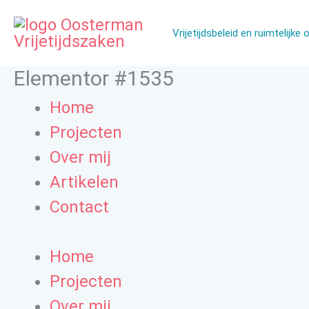
Ga
naar
Vrijetijdsbeleid en ruimtelijke 
de
Elementor #1535
inhoud
Home
Projecten
Over mij
Artikelen
Contact
Home
Projecten
Over mij